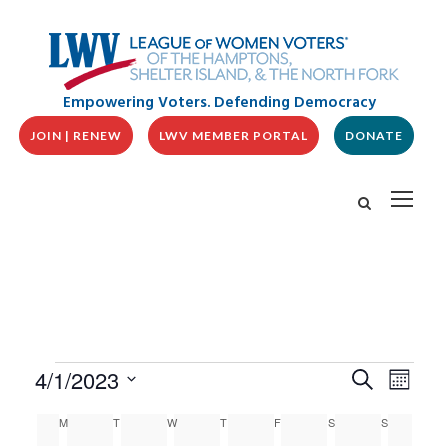
Empowering Voters. Defending Democracy
JOIN | RENEW
LWV MEMBER PORTAL
DONATE
E
E
E
4/1/2023
S
M
v
V
e
v
o
S
e
a
C
E
M
MONDAY
T
TUESDAY
W
WEDNESDAY
T
THURSDAY
F
FRIDAY
S
SATURDAY
S
SUNDAY
n
n
e
r
A
N
t