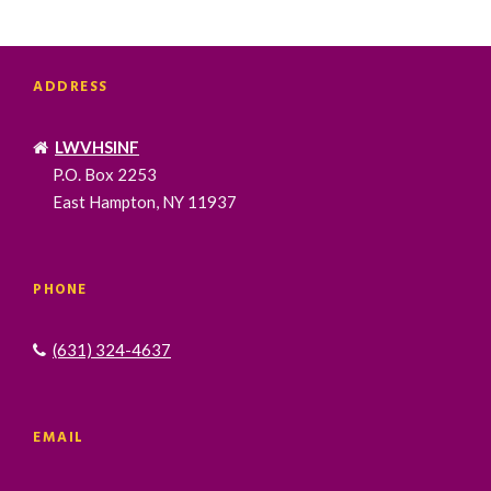
V
I
G
A
ADDRESS
T
I
LWVHSINF
O
P.O. Box 2253
N
East Hampton, NY 11937
PHONE
(631) 324-4637
EMAIL